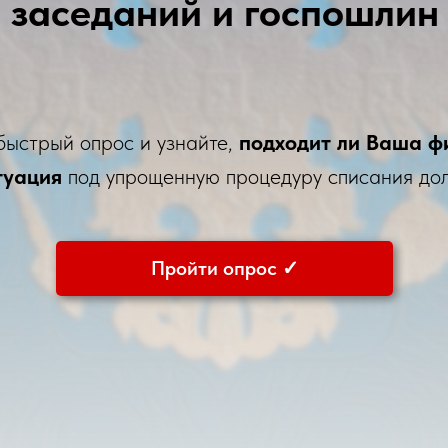
заседаний и госпошлин
быстрый опрос и узнайте,
подходит ли Ваша ф
туация
под упрощенную процедуру списания дол
Пройти опрос ✓