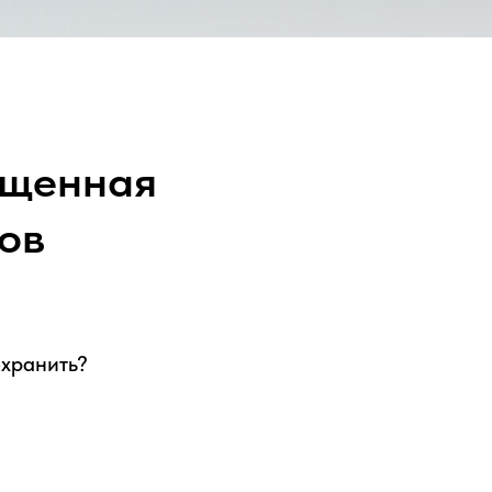
щенная
ов
охранить?