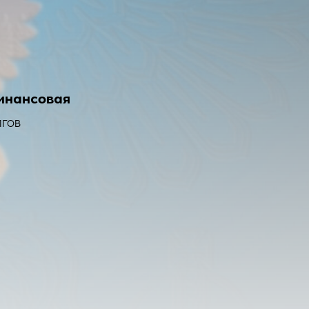
инансовая
гов