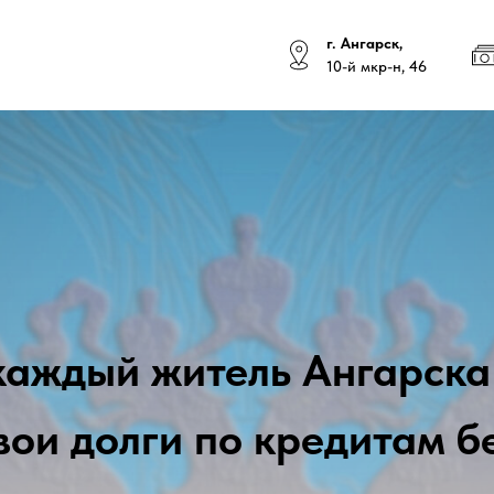
г. Ангарск,
10-й мкр-н, 46
 каждый житель Ангарска
вои долги по кредитам б