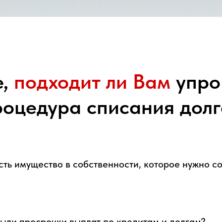
е,
подходит ли Вам
упро
роцедура списания долг
есть имущество в собственности, которое нужно с
были просрочки выплат по кредитам и долгам?