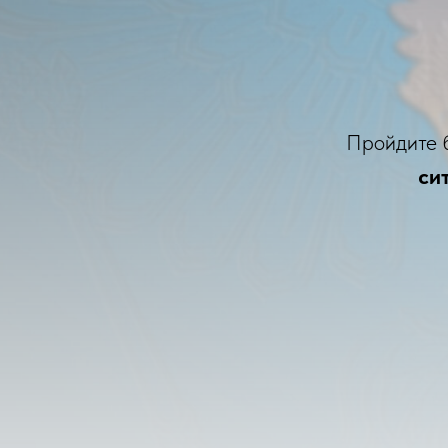
Пройдите 
си