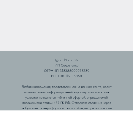
© 2019 - 2025
ИП Солдатенко
ОГРНИП 318385000073239
ИНН 381115105868
Любая информация, представленная на данном сайте, носит
исключительно информационный характер и ни при каких
условиях не является публичной офертой, определяемой
положениями статьи 437 ГК РФ. Отправляя сведения через
любую электронную форму на этом сайте, вы даете согласие
на обработку ваших персональных данных.