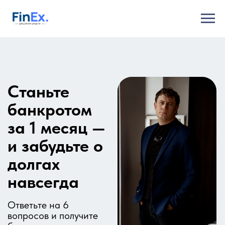
Станьте
банкротом
за 1 месяц —
и забудьте о
долгах
навсегда
Ответьте на 6
вопросов и получите
бесплатную
консультацию
юриста по вашей
ситуации
Узнать подходит мне банкротство